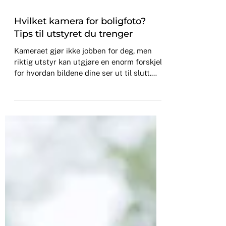
1. feb.
Hvilket kamera for boligfoto?
Tips til utstyret du trenger
Kameraet gjør ikke jobben for deg, men
riktig utstyr kan utgjøre en enorm forskjell
for hvordan bildene dine ser ut til slutt.
Her går vi gjennom hva du bør tenke på
når du bygger opp utstyrsparken din for
boligfoto.