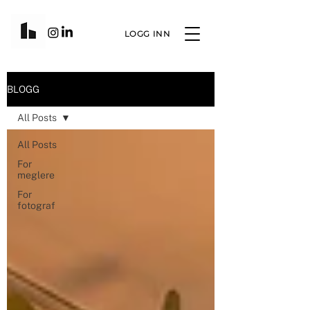
LOGG INN
BLOGG
All Posts
All Posts
For
meglere
For
fotograf