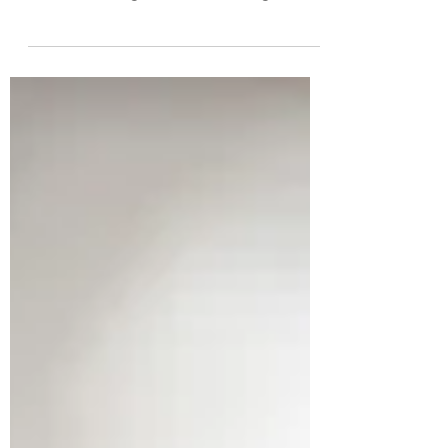
reglene er mange når meglere tar i bruk AI
i markedsføringen. Her er de viktigste
retningslinjene som gjør det enkelt for deg
å gjøre det riktig!