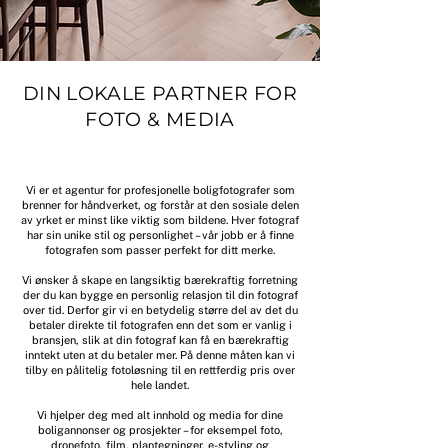
DIN LOKALE PARTNER FOR
FOTO & MEDIA
Vi er et agentur for profesjonelle boligfotografer som
brenner for håndverket, og forstår at den sosiale delen
av yrket er minst like viktig som bildene. Hver fotograf
har sin unike stil og personlighet – vår jobb er å finne
fotografen som passer perfekt for ditt merke.
Vi ønsker å skape en langsiktig bærekraftig forretning
der du kan bygge en personlig relasjon til din fotograf
over tid. Derfor gir vi en betydelig større del av det du
betaler direkte til fotografen enn det som er vanlig i
bransjen, slik at din fotograf kan få en bærekraftig
inntekt uten at du betaler mer. På denne måten kan vi
tilby en pålitelig fotoløsning til en rettferdig pris over
hele landet.
Vi hjelper deg med alt innhold og media for dine
boligannonser og prosjekter – for eksempel foto,
dronefoto, film, plantegninger, e-styling og